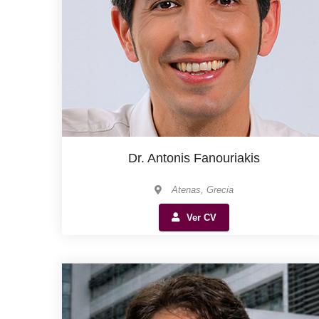
Dr. Antonis Fanouriakis
Atenas, Grecia
Ver CV